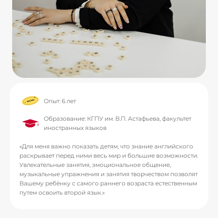
Опыт: 6 лет
Образование: КГПУ им. В.П. Астафьева, факультет
иностранных языков
«Для меня важно показать детям, что знание английского
раскрывает перед ними весь мир и большие возможности.
Увлекательные занятия, эмоциональное общение,
музыкальные упражнения и занятия творчеством позволят
Вашему ребёнку с самого раннего возраста естественным
путем освоить второй язык.»